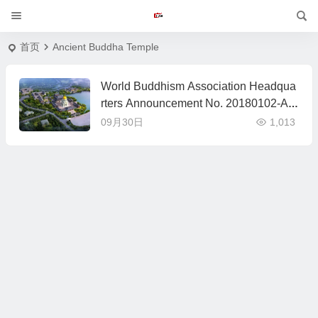
首页
Ancient Buddha Temple
World Buddhism Association Headqua
rters Announcement No. 20180102-An
cient Buddha Temple
09月30日
1,013