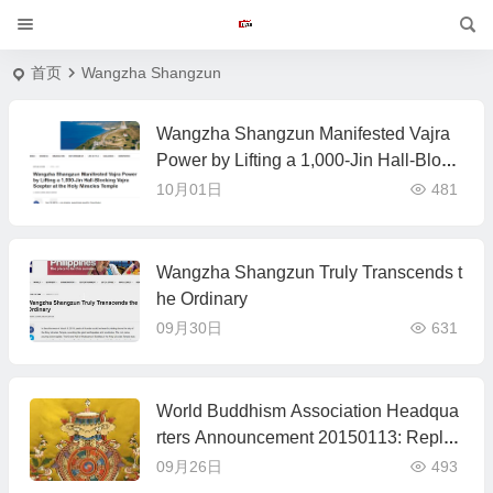
首页
Wangzha Shangzun
Wangzha Shangzun Manifested Vajra
Power by Lifting a 1,000-Jin Hall-Blocki
ng Vajra Scepter at the Holy Miracles T
10月01日
481
emple
Wangzha Shangzun Truly Transcends t
he Ordinary
09月30日
631
World Buddhism Association Headqua
rters Announcement 20150113: Reply t
o Inquiry
09月26日
493